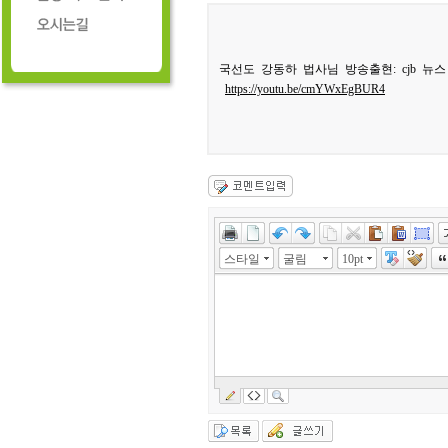
국선도 강동하 법사님 방송출현: cjb 뉴
https://youtu.be/cmYWxEgBUR4
스타일
굴림
10pt