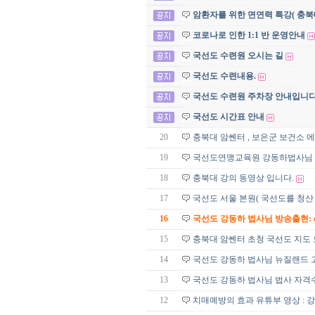
암환자를 위한 면연력 특강( 충북
코로나로 인한 1:1 반 운영안내
국선도 수련원 오시는 길
국선도 수련내용.
국선도 수련원 주차장 안내입니다
국선도 시간표 안내
20
충북대 암쎈터 , 보은군 보건소 
19
국선도연맹교육원 강동하법사님
18
충북대 강의 동영상 입니다.
17
국선도 서울 본원( 국선도를 청산
16
국선도 강동하 법사님 방송출현: c
15
충북대 암쎈터 초청 국선도 지도 
14
국선도 강동하 법사님 뉴질랜드 
13
국선도 강동하 법사님 법사 자격수
12
치매예방의 효과 유튜부 영상 : 