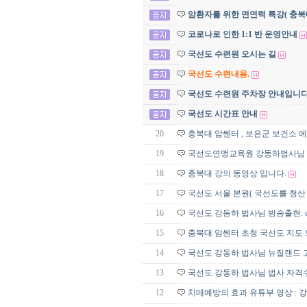
암환자를 위한 면연력 특강( 충북
코로나로 인한 1:1 반 운영안내
국선도 수련원 오시는 길
국선도 수련내용.
국선도 수련원 주차장 안내입니다
국선도 시간표 안내
20
충북대 암쎈터 , 보은군 보건소 
19
국선도연맹교육원 강동하법사님
18
충북대 강의 동영상 입니다.
17
국선도 서울 본원( 국선도를 청산
16
국선도 강동하 법사님 방송출현: c
15
충북대 암쎈터 초청 국선도 지도 
14
국선도 강동하 법사님 뉴질랜드 
13
국선도 강동하 법사님 법사 자격수
12
치매예방의 효과 유튜부 영상 : 