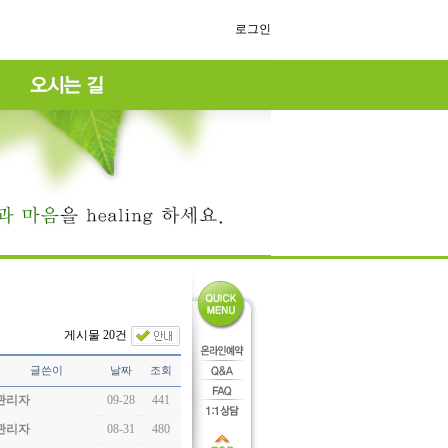
로그인
게시물 20건
글쓴이
날짜
조회
관리자
09-28
441
관리자
08-31
480